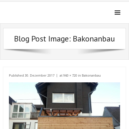
Skip
to
content
Blog Post Image:
Bakonanbau
Published
30. Dezember 2017
at
960 × 720
in
Bakonanbau